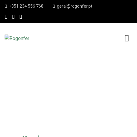
+351 234 556 768
geral@rogonfer.pt
Home
Contactos
Contactos